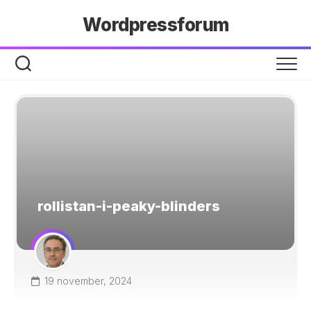
Hoppa
Wordpressforum
till
innehåll
rollistan-i-peaky-blinders
19 november, 2024